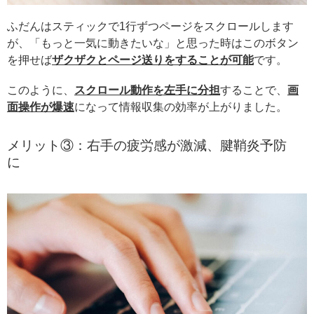
ふだんはスティックで1行ずつページをスクロールします
が、「もっと一気に動きたいな」と思った時はこのボタン
を押せば
ザクザクとページ送りをすることが可能
です。
このように、
スクロール動作を左手に分担
することで、
画
面操作が爆速
になって情報収集の効率が上がりました。
メリット③：右手の疲労感が激減、腱鞘炎予防
に