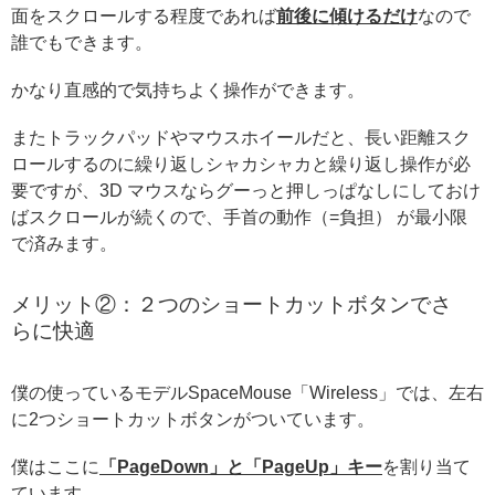
面をスクロールする程度であれば
前後に傾けるだけ
なので
誰でもできます。
かなり直感的で気持ちよく操作ができます。
またトラックパッドやマウスホイールだと、長い距離スク
ロールするのに繰り返しシャカシャカと繰り返し操作が必
要ですが、3D マウスならグーっと押しっぱなしにしておけ
ばスクロールが続くので、手首の動作（=負担） が最小限
で済みます。
メリット②：２つのショートカットボタンでさ
らに快適
僕の使っているモデルSpaceMouse「Wireless」では、左右
に2つショートカットボタンがついています。
僕はここに
「PageDown」と「PageUp」キー
を割り当て
ています。