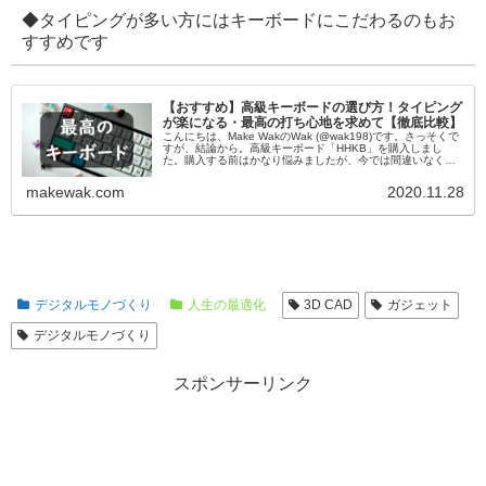
◆タイピングが多い方にはキーボードにこだわるのもお
すすめです
【おすすめ】高級キーボードの選び方！タイピング
が楽になる・最高の打ち心地を求めて【徹底比較】
こんにちは、Make WakのWak (@wak198)です。さっそくで
すが、結論から。高級キーボード「HHKB」を購入しまし
た。購入する前はかなり悩みましたが、今では間違いなく買
ってよかったと思えるほど「なくてはならない」アイテムと
なりま...
makewak.com
2020.11.28
デジタルモノづくり
人生の最適化
3D CAD
ガジェット
デジタルモノづくり
スポンサーリンク