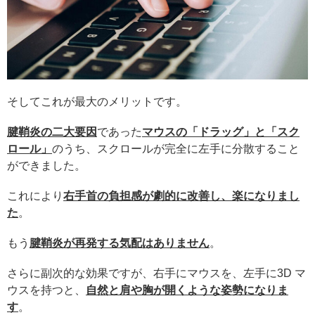
そしてこれが最大のメリットです。
腱鞘炎の二大要因
であった
マウスの「ドラッグ」と「スク
ロール」
のうち、スクロールが完全に左手に分散すること
ができました。
これにより
右手首の負担感が劇的に改善し、楽になりまし
た
。
もう
腱鞘炎が再発する気配はありません
。
さらに副次的な効果ですが、右手にマウスを、左手に3D マ
ウスを持つと、
自然と肩や胸が開くような姿勢になりま
す
。