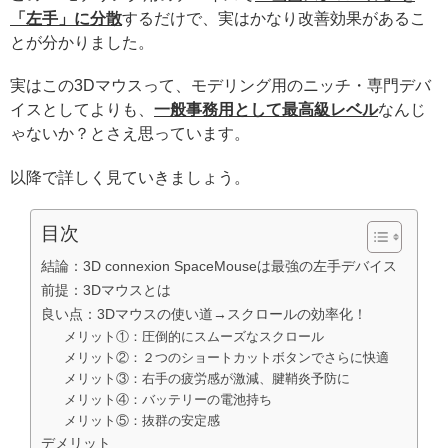
「左手」に分散
するだけで、実はかなり改善効果があるこ
とが分かりました。
実はこの3Dマウスって、モデリング用のニッチ・専門デバ
イスとしてよりも、
一般事務用として最高級レベル
なんじ
ゃないか？とさえ思っています。
以降で詳しく見ていきましょう。
目次
結論：3D connexion SpaceMouseは最強の左手デバイス
前提：3Dマウスとは
良い点：3Dマウスの使い道→スクロールの効率化！
メリット①：圧倒的にスムーズなスクロール
メリット②：２つのショートカットボタンでさらに快適
メリット③：右手の疲労感が激減、腱鞘炎予防に
メリット④：バッテリーの電池持ち
メリット⑤：抜群の安定感
デメリット