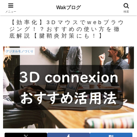
Wakブログ
メニュー
検索
【効率化】3Dマウスでwebブラウ
ジング！？おすすめの使い方を徹
底解説【腱鞘炎対策にも！】
デジタルモノづくり